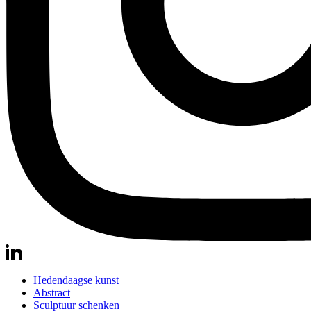
Hedendaagse kunst
Abstract
Sculptuur schenken