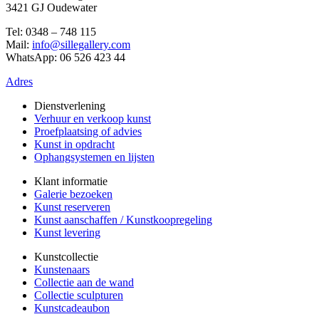
3421 GJ Oudewater
Tel: 0348 – 748 115
Mail:
info@sillegallery.com
WhatsApp: 06 526 423 44
Adres
Dienstverlening
Verhuur en verkoop kunst
Proefplaatsing of advies
Kunst in opdracht
Ophangsystemen en lijsten
Klant informatie
Galerie bezoeken
Kunst reserveren
Kunst aanschaffen / Kunstkoopregeling
Kunst levering
Kunstcollectie
Kunstenaars
Collectie aan de wand
Collectie sculpturen
Kunstcadeaubon