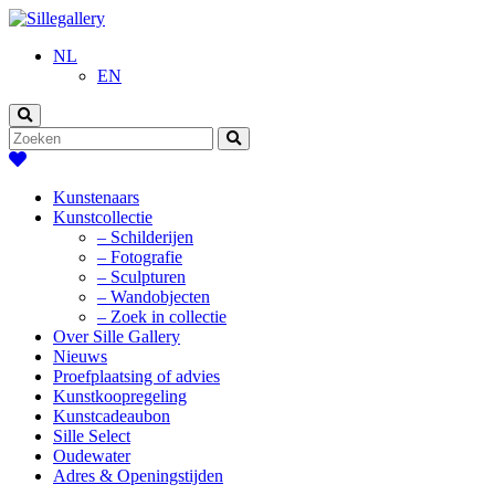
NL
EN
Kunstenaars
Kunstcollectie
– Schilderijen
– Fotografie
– Sculpturen
– Wandobjecten
– Zoek in collectie
Over Sille Gallery
Nieuws
Proefplaatsing of advies
Kunstkoopregeling
Kunstcadeaubon
Sille Select
Oudewater
Adres & Openingstijden