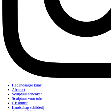
Hedendaagse kunst
Abstract
Sculptuur schenken
Sculptuur voor tuin
Glaskunst
Landschap schilderij