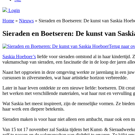
Login
Home
»
Nieuws
»
Sieraden en Boetseren: De kunst van Saskia Hoeb
Sieraden en Boetseren: De kunst van Sask
Terug naar ov
Saskia Hoeboer’s
liefde voor sieraden ontstond al in haar kindertijd
vakmanschap van sieraden, een fascinatie die in de loop der jaren all
Naast het opgroeien in deze omgeving werkte ze jarenlang in een juw
cursussen in zilversmeden, wat haar artistieke horizon verbreedde.
Later in haar leven ontdekte ze een nieuwe liefde: boetseren. Dit crea
het werken met verschillende materialen, wat haar rust en vervulling g
Wat Saskia het meest inspireert, zijn de menselijke vormen. Ze bieden 
haar werk een diepere betekenis.
Sieraden maken is voor haar niet alleen een ambacht, maar ook een ma
Van 15 tot 17 november zal Saskia tijdens het Kunst- & Sieraadweeke
zelf te passen en de vakmanschap van dichtbij te ervaren. Ze kijkt er