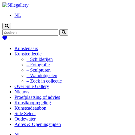
NL
Kunstenaars
Kunstcollectie
– Schilderijen
– Fotografie
– Sculpturen
– Wandobjecten
– Zoek in collectie
Over Sille Gallery
Nieuws
Proefplaatsing of advies
Kunstkoopregeling
Kunstcadeaubon
Sille Select
Oudewater
Adres & Openingstijden
NL