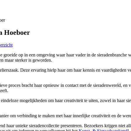
oer
ia Hoeboer
erzicht
. Ze groeide op in een omgeving waar haar vader in de sieradenbranche 
een maar sterker is geworden.
elierszaak. Deze ervaring hielp haar om haar kennis en vaardigheden v
tieve proces bracht haar opnieuw in contact met de sieradenwereld, en vo
eeft.
eindeloze mogelijkheden om haar creativiteit te uiten, zowel in haar si
nier om verbinding te maken met haar innerlijke creativiteit en de wer
nd haar unieke sieradencollectie presenteren. Bezoekers krijgen niet 
naar uit om iedereen te verwelkomen bij het
Kunst- & Sieraadweekend
!