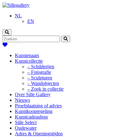
NL
EN
Kunstenaars
Kunstcollectie
– Schilderijen
– Fotografie
– Sculpturen
– Wandobjecten
– Zoek in collectie
Over Sille Gallery
Nieuws
Proefplaatsing of advies
Kunstkoopregeling
Kunstcadeaubon
Sille Select
Oudewater
Adres & Openingstijden